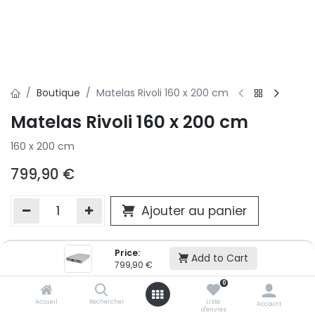
Boutique
Matelas Rivoli 160 x 200 cm
Matelas Rivoli 160 x 200 cm
160 x 200 cm
799,90
€
Ajouter au panier
Price:
Ajouter à la liste d'envie
Add to Cart
799,90
€
Si vous ne pouvez pas ajouter cet article dans votre panier c'est
0
victime de son succès et momentanément indisponible. Vous
renseigner directement dans votre magasin Conforama LUX
Accueil
Rechercher
Liste
Account
d'envies