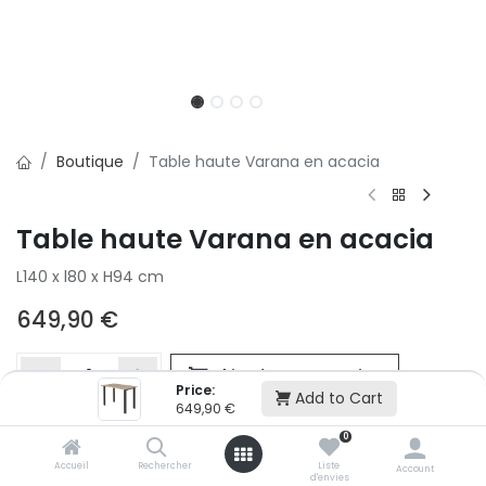
Boutique
Table haute Varana en acacia
Table haute Varana en acacia
L140 x l80 x H94 cm
649,90
€
Ajouter au panier
Price:
Add to Cart
649,90
€
0
Ajouter à la liste d'envie
Accueil
Rechercher
Liste
Si vous ne pouvez pas ajouter cet article dans votre panier c'est
Account
d'envies