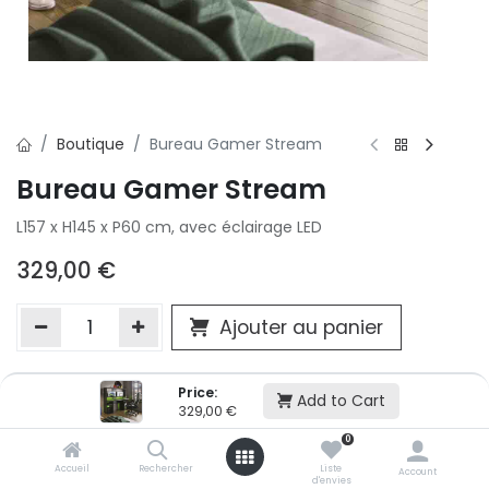
Boutique
Bureau Gamer Stream
Bureau Gamer Stream
L157 x H145 x P60 cm, avec éclairage LED
329,00
€
Ajouter au panier
Price:
Ajouter à la liste d'envie
Add to Cart
329,00
€
Si vous ne pouvez pas ajouter cet article dans votre panier c'est
0
victime de son succès et momentanément indisponible. Vous
renseigner directement dans votre magasin Conforama LUX
Accueil
Rechercher
Liste
Account
d'envies