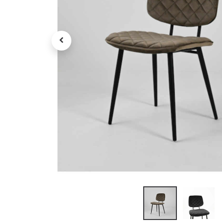
Petit électroménager
Tv , Son , multimédia
Programme de bureau
Décorations
Petit meubles
Ret
Retrait gratuit en magasin
jou
Hors offres partenaires
Voi