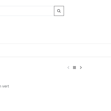
Contacts
n vert
96, Route d'Arlon
-8010 Strassen
LUXEMBOURG
contact@conforama.lu