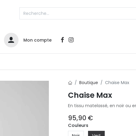
Mon compte
Catalogues
Nos Promos
Contactez-nous
Boutique
Chaise Max
Chaise Max
Infos sur le compte
En tissu matelassé, en noir ou e
Votre compte
2
L
Remboursements & échanges
95,90
€
Mes commandes
Couleurs
Cartes privilège
Noir
Vert