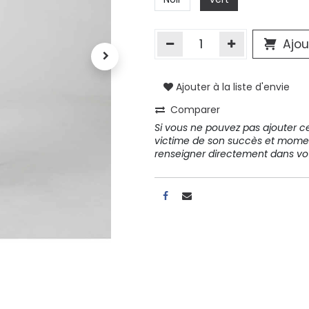
A propos
Ajou
Tous les services
Contactez-nous
Ajouter à la liste d'envie
Politique de confidentialité
Comparer
Conditions d'utilisation
Si vous ne pouvez pas ajouter cet
victime de son succès et mome
renseigner directement dans 
ours gratuits pendant 30
Conseil et vente
rs
31 91 11
r conditions