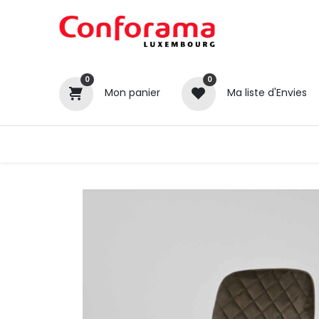
0
0
Mon panier
Ma liste d'Envies
Tous nos produits
Cuisines
Catégories
Canapé / Salon
Séjour
Chambre
Gros électroménager