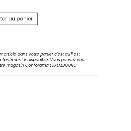
31 91 11
ter au panier
 article dans votre panier c'est qu'il est
ntanément indisponible. Vous pouvez vous
votre magasin Conforama LUXEMBOURG.
Paiement sécurisé
Paiement en plusieurs fois sans
frais