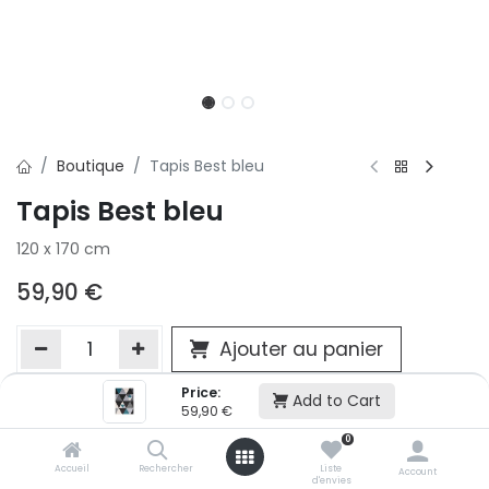
Boutique
Tapis Best bleu
Tapis Best bleu
120 x 170 cm
59,90
€
Ajouter au panier
Price:
Add to Cart
59,90
€
Ajouter à la liste d'envie
0
Si vous ne pouvez pas ajouter cet article dans votre panier c'est
victime de son succès et momentanément indisponible. Vous
Accueil
Rechercher
Liste
Account
d'envies
renseigner directement dans votre magasin Conforama LUX