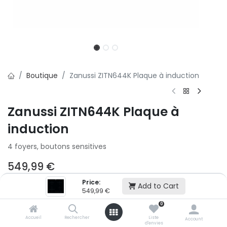
Boutique
Zanussi ZITN644K Plaque à induction
Zanussi ZITN644K Plaque à
induction
4 foyers, boutons sensitives
549,99
€
Price:
Add to Cart
549,99
€
Ajouter au panier
0
Accueil
Rechercher
Liste
Account
Ajouter à la liste d'envie
d'envies