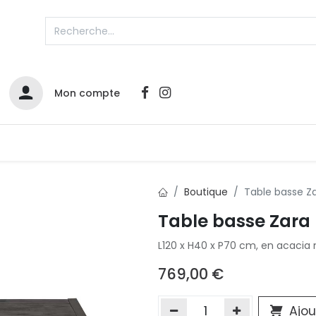
Mon compte
Catalogues
Nos Promos
Contactez-nous
Boutique
Table basse Z
Table basse Zara
L120 x H40 x P70 cm, en acacia 
769,00
€
Ajou