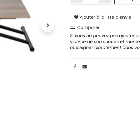
Ajouter à la liste d'envie
A propos
Comparer
Tous les services
Si vous ne pouvez pas ajouter cet
Contactez-nous
victime de son succès et mome
Politique de confidentialité
renseigner directement dans 
Conditions d'utilisation
ours gratuits pendant 30
Conseil et vente
rs
31 91 11
r conditions