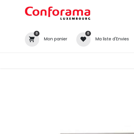
0
0
Mon panier
Ma liste d'Envies
Tous nos produits
Cuisines
Catégories
Canapé / Salon
Séjour
Chambre
Gros électroménager