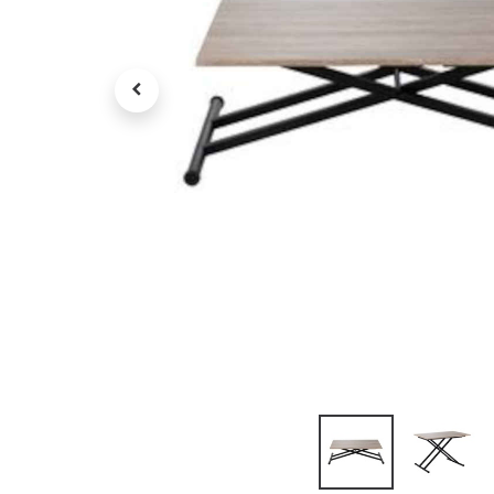
Petit électroménager
Tv , Son , multimédia
Programme de bureau
Décorations
Petit meubles
Ret
Retrait gratuit en magasin
jou
Hors offres partenaires
Voi