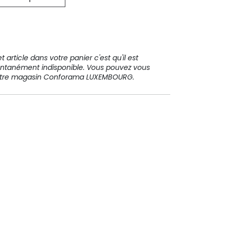
31 91 11
 article dans votre panier c'est qu'il est
ntanément indisponible. Vous pouvez vous
votre magasin Conforama LUXEMBOURG.
Paiement sécurisé
Paiement en plusieurs fois sans
frais