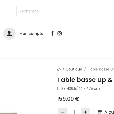
Mon compte
Catalogues
Nos Promos
Contactez-nous
Boutique
Table basse U
Table basse Up 
Infos sur le compte
L110 x H36,5/74 x P75 cm
Votre compte
2
L
Remboursements & échanges
159,00
€
Mes commandes
Cartes privilège
Ajou