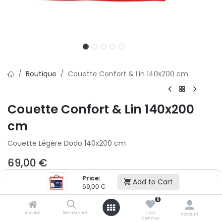
Boutique
Couette Confort & Lin 140x200 cm
Couette Confort & Lin 140x200
cm
Couette Légère Dodo 140x200 cm
69,00
€
Price:
Add to Cart
69,00
€
Ajouter au panier
0
Accueil
Rechercher
Liste
Account
Ajouter à la liste d'envie
d'envies