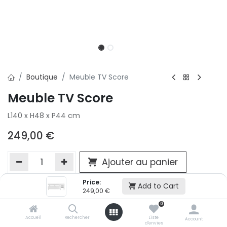
Boutique
Meuble TV Score
Meuble TV Score
L140 x H48 x P44 cm
249,00
€
Ajouter au panier
Price:
Add to Cart
249,00
€
Ajouter à la liste d'envie
0
Si vous ne pouvez pas ajouter cet article dans votre panier c'est
victime de son succès et momentanément indisponible. Vous
Accueil
Rechercher
Liste
Account
d'envies
renseigner directement dans votre magasin Conforama LUX