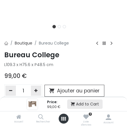
Boutique
Bureau College
Bureau College
L109.3 x H75.6 x P48.5 cm
99,00
€
Ajouter au panier
Price:
Add to Cart
99,00
€
Ajouter à la liste d'envie
0
Si vous ne pouvez pas ajouter cet article dans votre panier c'est
victime de son succès et momentanément indisponible. Vous
Accueil
Rechercher
Liste
Account
d'envies
renseigner directement dans votre magasin Conforama LUX