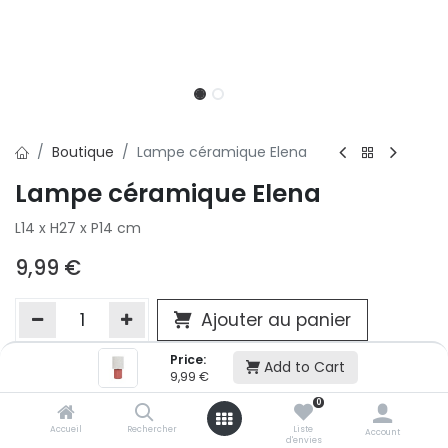
Boutique
Lampe céramique Elena
Lampe céramique Elena
L14 x H27 x P14 cm
9,99
€
Ajouter au panier
Price:
Add to Cart
9,99
€
Ajouter à la liste d'envie
0
Si vous ne pouvez pas ajouter cet article dans votre panier c'est
victime de son succès et momentanément indisponible. Vous
Accueil
Rechercher
Liste
Account
d'envies
renseigner directement dans votre magasin Conforama LUX