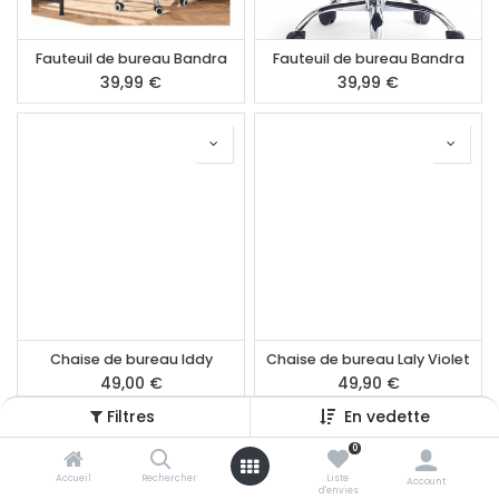
Fauteuil de bureau Bandra
Fauteuil de bureau Bandra
39,99
€
39,99
€
Chaise de bureau Iddy
Chaise de bureau Laly Violet
49,00
€
49,90
€
Filtres
En vedette
0
Accueil
Rechercher
Liste
Account
d'envies