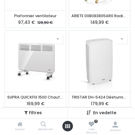
Plafonnier ventilateur
ARIETE 00B083805AR0 Radiateur bain d'huile
97,43
€
149,99
€
129,90
€
SUPRA QUICKFIX 1500 Chauffage convecteur
TRISTAR DH-5424 Déshumidificateur
169,99
€
179,99
€
Filtres
En vedette
0
Accueil
Rechercher
Liste
Account
d'envies