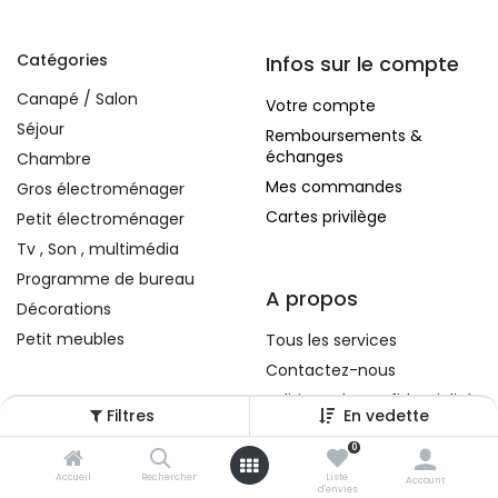
Catégories
Infos sur le compte
Canapé / Salon
Votre compte
Séjour
Remboursements &
échanges
Chambre
Mes commandes
Gros électroménager
Cartes privilège
Petit électroménager
Tv , Son , multimédia
Programme de bureau
A propos
Décorations
Petit meubles
Tous les services
Contactez-nous
Politique de confidentialité
Filtres
En vedette
Conditions d'utilisation
0
Accueil
Rechercher
Liste
Account
d'envies