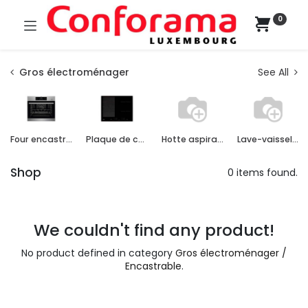
0
Gros électroménager
See All
Four encastrable
Plaque de cuisson encastrable
Hotte aspirante encastrable
Lave-vaisselle encastrable
Shop
0 items found.
We couldn't find any product!
No product defined in category
Gros électroménager /
Encastrable
.