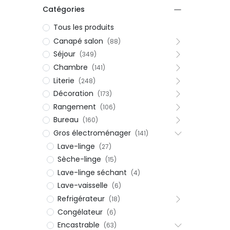
Petit électroménager
Catégories
Tv , Son , multimédia
Tous les produits
Programme de bureau
Canapé salon
(88)
Décorations
Séjour
(349)
Petit meubles
Chambre
(141)
Literie
(248)
Décoration
(173)
Rangement
(106)
Bureau
(160)
Gros électroménager
(141)
Lave-linge
(27)
Ret
Retrait gratuit en magasin
jou
Sèche-linge
(15)
Hors offres partenaires
Voi
Lave-linge séchant
(4)
Lave-vaisselle
(6)
Refrigérateur
(18)
Congélateur
(6)
Encastrable
(63)