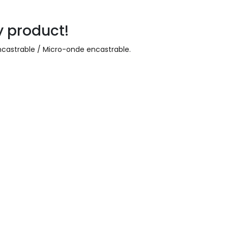
31 91 11
y product!
ncastrable / Micro-onde encastrable
.
Paiement sécurisé
Paiement en plusieurs fois sans
frais