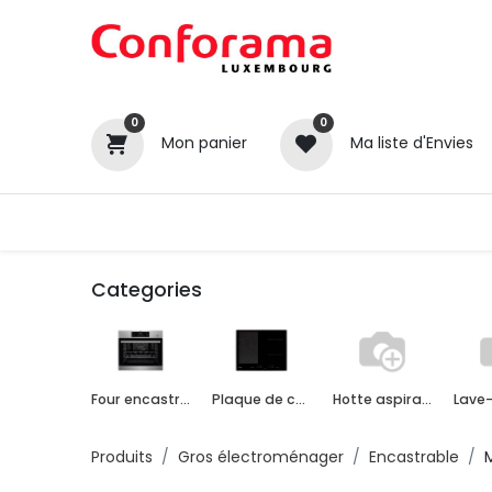
0
0
Mon panier
Ma liste d'Envies
Tous nos produits
Cuisines
Categories
Catégories
Canapé / Salon
Four encastrable
Plaque de cuisson encastrable
Hotte aspirante encastrable
Séjour
Chambre
Produits
Gros électroménager
Encastrable
Gros électroménager