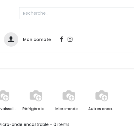
Mon compte
Catalogues
Nos Promos
Contactez-nous
Infos sur le compte
Votre compte
2
Lave-vaisselle encastrable
Réfrigérateur encastrable
Micro-onde encastrable
Autres encastrables
L
Remboursements & échanges
Mes commandes
Micro-onde encastrable
- 0 items
Cartes privilège