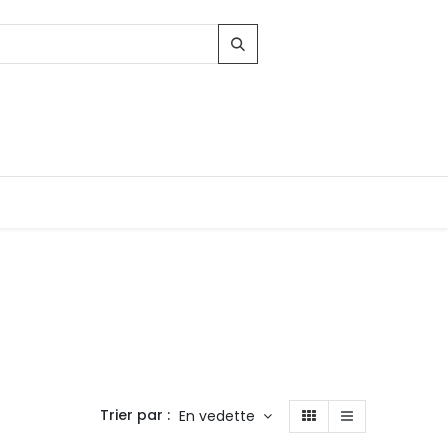
Contacts
96, Route d'Arlon
-8010 Strassen
LUXEMBOURG
Trier par :
En vedette
contact@conforama.lu