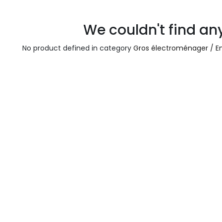
We couldn't find an
A propos
Tous les services
No product defined in category
Gros électroménager / E
Contactez-nous
Politique de confidentialité
Conditions d'utilisation
ours gratuits pendant 30
Conseil et vente
rs
31 91 11
r conditions