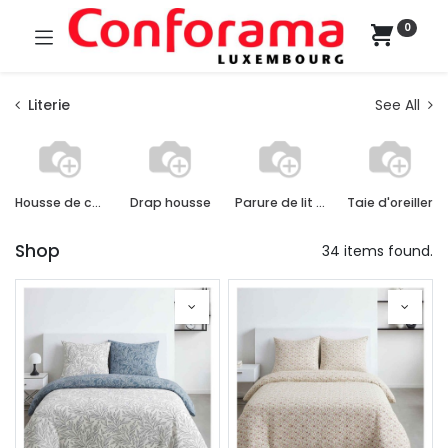
0
Literie
See All
Housse de couette
Drap housse
Parure de lit complète
Taie d'oreiller
Shop
34 items found.