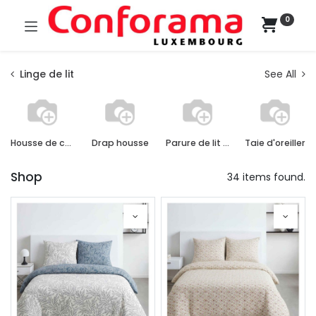
0
Linge de lit
See All
Housse de couette
Drap housse
Parure de lit complète
Taie d'oreiller
Shop
34 items found.