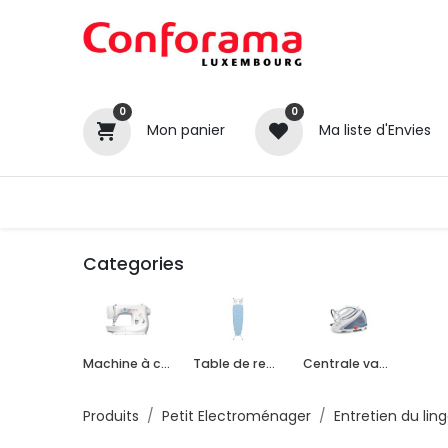
0
0
Mon panier
Ma liste d'Envies
Tous nos produits
Cuisines
Categories
Machine à coudre
Table de repassage
Centrale vapeur
Produits
Petit Electroménager
Entretien du lin