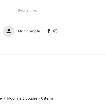
Mon compte
Catalogues
Nos Promos
Contactez-nous
ge
Machine à coudre
- 0 items