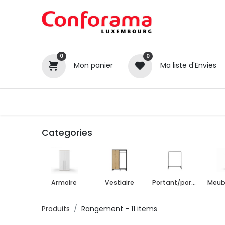
0
0
Mon panier
Ma liste d'Envies
Tous nos produits
Cuisines
Categories
Armoire
Vestiaire
Portant/porte-manteau
Produits
Rangement
- 11 items