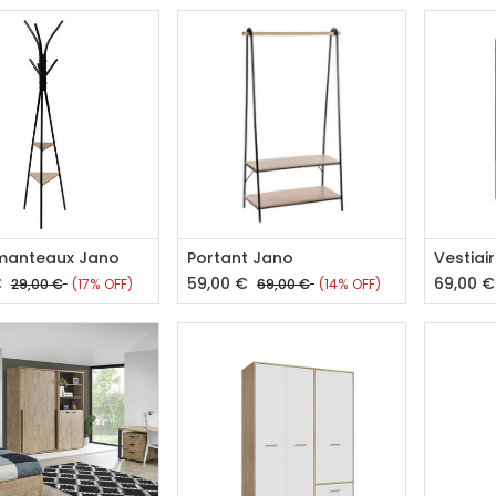
outer au panier
Ajouter au panier
Aj
manteaux Jano
Portant Jano
Vestiai
€
59,00
€
69,00
€
29,00
€
(17% OFF)
69,00
€
(14% OFF)