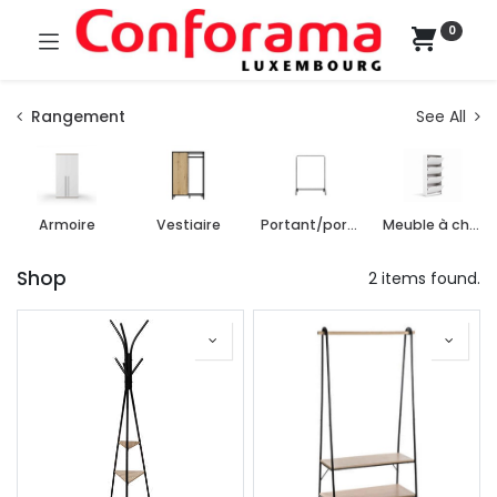
0
Rangement
See All
Armoire
Vestiaire
Portant/porte-manteau
Meuble à chaussure
Shop
2 items found.