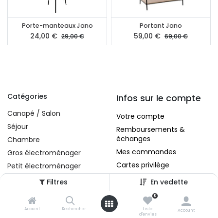
Porte-manteaux Jano
Portant Jano
24,00
€
59,00
€
29,00
€
69,00
€
Catégories
Infos sur le compte
Canapé / Salon
Votre compte
Séjour
Remboursements &
échanges
Chambre
Mes commandes
Gros électroménager
Cartes privilège
Petit électroménager
Tv , Son , multimédia
Filtres
En vedette
Programme de bureau
0
A propos
Décorations
Accueil
Rechercher
Liste
Account
d'envies