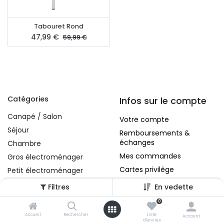
Tabouret Rond
47,99
€
59,99
€
Catégories
Infos sur le compte
Canapé / Salon
Votre compte
Séjour
Remboursements &
échanges
Chambre
Mes commandes
Gros électroménager
Cartes privilège
Petit électroménager
Tv , Son , multimédia
Filtres
En vedette
Programme de bureau
0
A propos
Décorations
Accueil
Rechercher
Liste
Account
d'envies