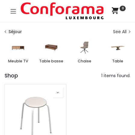
0
Séjour
See All
Meuble TV
Table basse
Chaise
Table
Shop
1 items found.