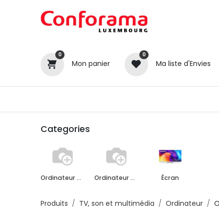
0
0
Mon panier
Ma liste d'Envies
Tous nos produits
Cuisines
Categories
Ordinateur de bureau
Ordinateur portable
Écran
Produits
TV, son et multimédia
Ordinateur
O