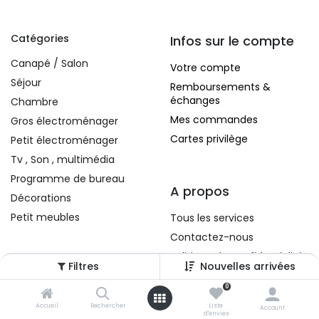
Catégories
Infos sur le compte
Canapé / Salon
Votre compte
Séjour
Remboursements &
échanges
Chambre
Mes commandes
Gros électroménager
Cartes privilège
Petit électroménager
Tv , Son , multimédia
Programme de bureau
A propos
Décorations
Petit meubles
Tous les services
Contactez-nous
Politique de confidentialité
Filtres
Nouvelles arrivées
Conditions d'utilisation
0
Accueil
Rechercher
Liste
Account
d'envies