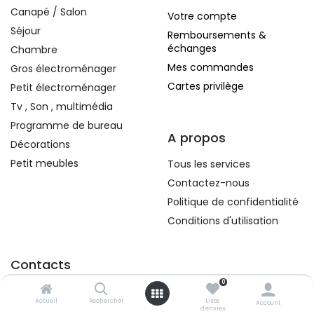
Canapé / Salon
Votre compte
Séjour
Remboursements &
échanges
Chambre
Mes commandes
Gros électroménager
Cartes privilège
Petit électroménager
Tv , Son , multimédia
Programme de bureau
A propos
Décorations
Petit meubles
Tous les services
Contactez-nous
Politique de confidentialité
Conditions d'utilisation
Contacts
0
296, Route d'Arlon
Accueil
Rechercher
Liste
L-8010 Strassen
Account
d'envies