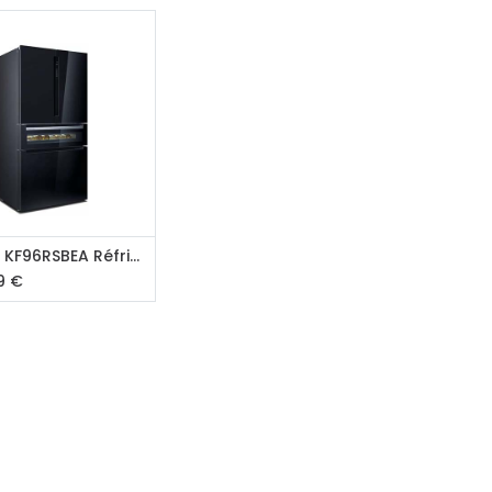
31 91 11
outer au panier
SIEMENS KF96RSBEA Réfrigérateur américain
9
€
Paiement sécurisé
Paiement en plusieurs fois sans
frais