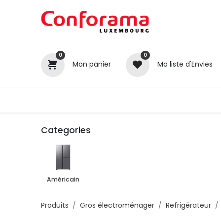
0
0
Mon panier
Ma liste d'Envies
Tous nos produits
Cuisines
Categories
Catégories
Canapé / Salon
Américain
Séjour
Chambre
Produits
Gros électroménager
Refrigérateur
Gros électroménager