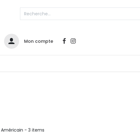
Mon compte
Catalogues
Nos Promos
Contactez-nous
Infos sur le compte
Votre compte
2
L
Remboursements & échanges
Mes commandes
Américain
- 3 items
Cartes privilège