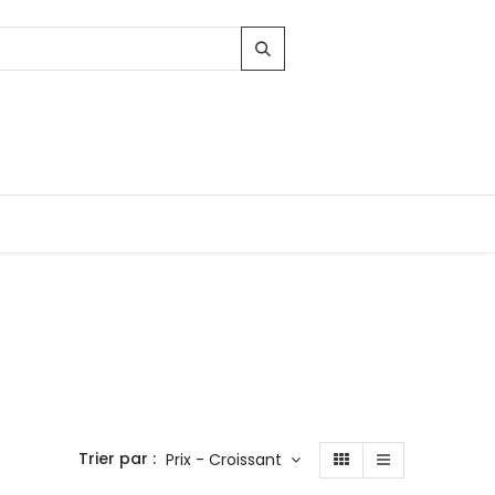
Contacts
96, Route d'Arlon
-8010 Strassen
LUXEMBOURG
Trier par :
Prix - Croissant
contact@conforama.lu