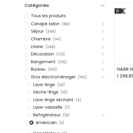
Petit électroménager
Catégories
Tv , Son , multimédia
D
Tous les produits
Programme de bureau
Canapé salon
(88)
Décorations
Séjour
(349)
Petit meubles
Chambre
(141)
Literie
(248)
Décoration
(173)
Rangement
(106)
Aj
Bureau
(160)
1 299,9
Gros électroménager
(142)
Lave-linge
(26)
Ret
Retrait gratuit en magasin
jou
Sèche-linge
(15)
Hors offres partenaires
Voi
Lave-linge séchant
(4)
Lave-vaisselle
(7)
Refrigérateur
(19)
Américain
(3)