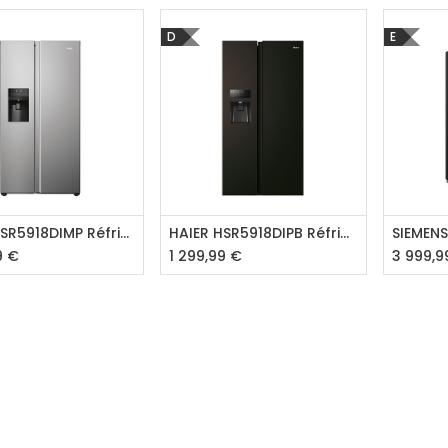
D
E
A propos
Tous les services
Contactez-nous
Politique de confidentialité
Conditions d'utilisation
outer au panier
Ajouter au panier
Aj
HAIER HSR5918DIMP Réfrigérateur US
HAIER HSR5918DIPB Réfrigérateur US
9
€
1 299,99
€
3 999,9
ours gratuits pendant 30
Conseil et vente
rs
31 91 11
r conditions