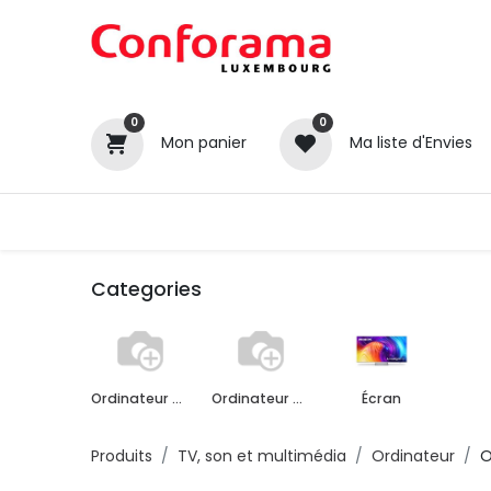
0
0
Mon panier
Ma liste d'Envies
Tous nos produits
Cuisines
Categories
Ordinateur de bureau
Ordinateur portable
Écran
Produits
TV, son et multimédia
Ordinateur
O