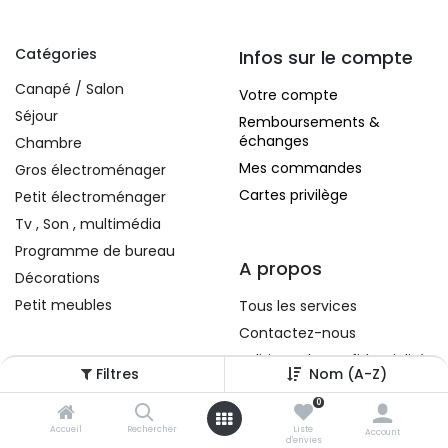
Catégories
Infos sur le compte
Canapé / Salon
Votre compte
Séjour
Remboursements &
échanges
Chambre
Mes commandes
Gros électroménager
Cartes privilège
Petit électroménager
Tv , Son , multimédia
Programme de bureau
A propos
Décorations
Petit meubles
Tous les services
Contactez-nous
Politique de confidentialité
Filtres
Nom (A-Z)
Conditions d'utilisation
0
Accueil
Rechercher
Liste
Account
d'envies