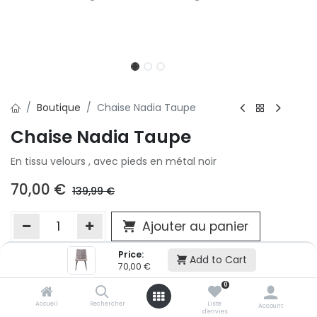
Boutique
Chaise Nadia Taupe
Chaise Nadia Taupe
En tissu velours , avec pieds en métal noir
70,00
€
139,99
€
Ajouter au panier
Price:
Add to Cart
70,00
€
Ajouter à la liste d'envie
0
Si vous ne pouvez pas ajouter cet article dans votre panier c'est
victime de son succès et momentanément indisponible. Vous
Accueil
Rechercher
Liste
Account
d'envies
renseigner directement dans votre magasin Conforama LUX