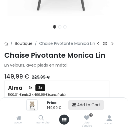
Boutique
Chaise Pivotante Monica Lin
Chaise Pivotante Monica Lin
En velours, avec pieds en métal
149,99
€
229,99
€
2x
3x
500,01 € puis 2 x 499,99 € (sans frais)
Price:
Add to Cart
149,99
€
Ajouter au panier
0
Accueil
Rechercher
Liste
Account
d'envies