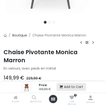
Boutique
Chaise Pivotante Monica Marron
Chaise Pivotante Monica
Marron
En velours, avec pieds en métal
149,99
€
229,99
€
Price:
Add to Cart
149,99
€
Ajouter au panier
0
Accueil
Rechercher
Liste
Account
Ajouter à la liste d'envie
d'envies