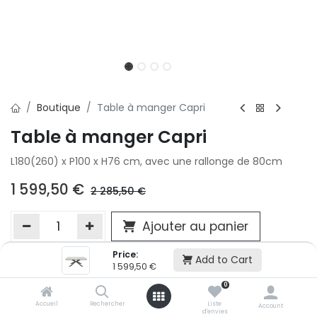
Boutique
Table à manger Capri
Table à manger Capri
L180(260) x P100 x H76 cm, avec une rallonge de 80cm
1 599,50
€
2 285,50
€
Ajouter au panier
Price:
Add to Cart
1 599,50
€
Ajouter à la liste d'envie
0
Si vous ne pouvez pas ajouter cet article dans votre panier c'est
victime de son succès et momentanément indisponible. Vous
Accueil
Rechercher
Liste
Account
d'envies
renseigner directement dans votre magasin Conforama LUX