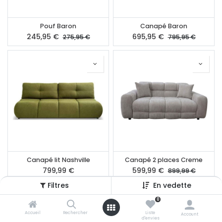
Pouf Baron
Canapé Baron
245,95
€
695,95
€
275,95
€
795,95
€
Canapé lit Nashville
Canapé 2 places Creme
799,99
€
599,99
€
899,99
€
Filtres
En vedette
0
Accueil
Rechercher
Liste
Account
d'envies