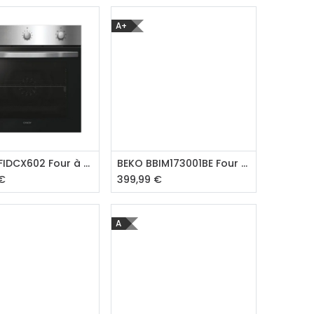
A+
outer au panier
Ajouter au panier
CANDY FIDCX602 Four à air pulsé
BEKO BBIM173001BE Four hydrolyse
€
399,99
€
A