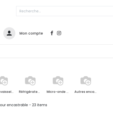
Mon compte
Catalogues
Nos Promos
Contactez-nous
Lave-vaisselle encastrable
Réfrigérateur encastrable
Micro-onde encastrable
Autres encastrables
our encastrable
- 23 items