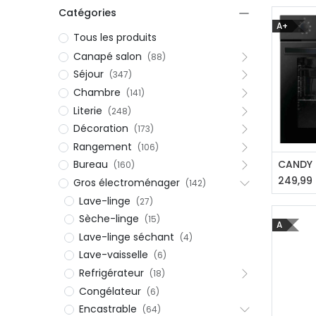
Catégories
A+
Tous les produits
Canapé salon
(88)
Séjour
(347)
Chambre
(141)
Literie
(248)
Décoration
(173)
Rangement
(106)
Aj
Bureau
(160)
249,99
Gros électroménager
(142)
Lave-linge
(27)
Sèche-linge
(15)
A
Lave-linge séchant
(4)
Lave-vaisselle
(6)
Refrigérateur
(18)
Congélateur
(6)
Encastrable
(64)