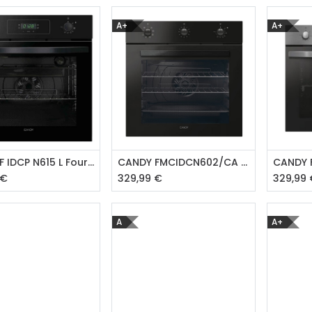
A+
A+
outer au panier
Ajouter au panier
Aj
CANDY F IDCP N615 L Four multifonction
CANDY FMCIDCN602/CA Four à air pulsé
€
329,99
€
329,99
A
A+