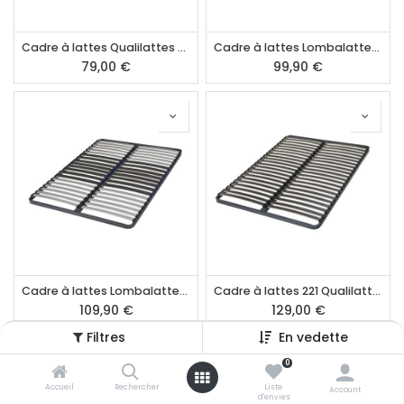
Cadre à lattes Qualilattes 90 x 200 cm
Cadre à lattes Lombalattes 90 x 200 cm
79,00
€
99,90
€
Cadre à lattes Lombalattes 140 x 190 cm
Cadre à lattes 221 Qualilattes 140 x 190 cm
109,90
€
129,00
€
Filtres
En vedette
0
Accueil
Rechercher
Liste
Account
d'envies