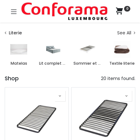
0
Literie
See All
Matelas
Lit complet boxspring
Sommier et cadre à lattes
Textile literie
Shop
20 items found.