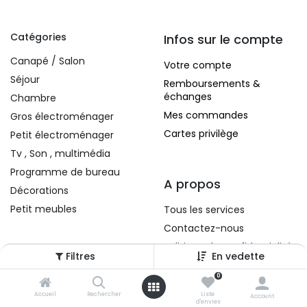
Catégories
Infos sur le compte
Canapé / Salon
Votre compte
Séjour
Remboursements &
échanges
Chambre
Mes commandes
Gros électroménager
Cartes privilège
Petit électroménager
Tv , Son , multimédia
Programme de bureau
A propos
Décorations
Petit meubles
Tous les services
Contactez-nous
Politique de confidentialité
Filtres
En vedette
Conditions d'utilisation
0
Accueil
Rechercher
Liste
Account
d'envies