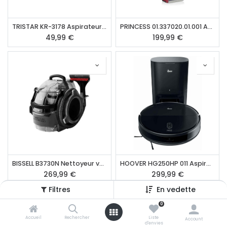
TRISTAR KR-3178 Aspirateur à main
PRINCESS 01.337020.01.001 Aspirateur laveur
49,99
€
199,99
€
BISSELL B3730N Nettoyeur vapeur
HOOVER HG250HP 011 Aspirateur robot
269,99
€
299,99
€
Filtres
En vedette
0
Accueil
Rechercher
Liste
Account
d'envies