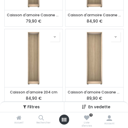
Caisson d'amoire Casane 232 cm
Caisson d'armoire Casane 204 cm
79,90
€
84,90
€
Caisson d'amoire 204 cm
Caisson d'amoire Casane 232 cm
84,90
€
89,90
€
Filtres
En vedette
0
Accueil
Rechercher
Liste
Account
d'envies