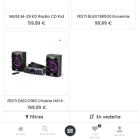
MUSE M-29 KD Radio CD Kid
FESTI BLASTER500 Enceinte
59,99
€
99,99
€
FESTI DISCO180 Chaine Hifi Karaoké
199,99
€
Filtres
En vedette
0
Accueil
Rechercher
Liste
Account
d'envies