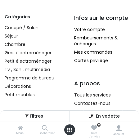
Catégories
Infos sur le compte
Canapé / Salon
Votre compte
Séjour
Remboursements &
échanges
Chambre
Mes commandes
Gros électroménager
Cartes privilège
Petit électroménager
Tv , Son , multimédia
Programme de bureau
A propos
Décorations
Petit meubles
Tous les services
Contactez-nous
Politique de confidentialité
Filtres
En vedette
Conditions d'utilisation
0
Accueil
Rechercher
Liste
Account
d'envies