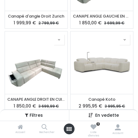
Canapé d'angle Droit Zurich
CANAPE ANGLE GAUCHE EN CUIR FROST
1 999,99
€
1 850,00
€
2 799,99
€
3 699,99
€
CANAPE ANGLE DROIT EN CUIR FROST
Canapé Koto
1 850,00
€
2 995,95
€
3 699,99
€
3 995,95
€
Filtres
En vedette
Tous les produits sont chargés.
0
Accueil
Rechercher
Liste
Account
d'envies