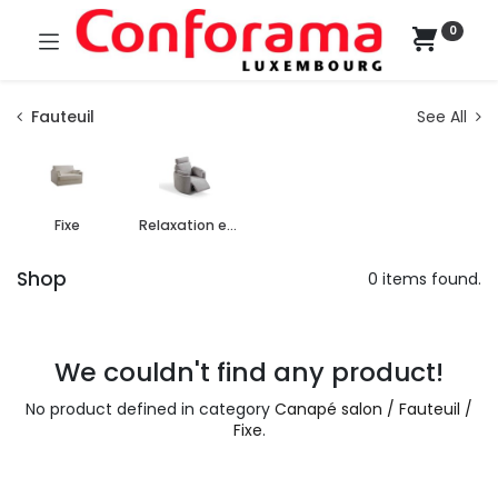
0
Fauteuil
See All
Fixe
Relaxation et releveur
Shop
0 items found.
We couldn't find any product!
No product defined in category
Canapé salon / Fauteuil /
Fixe
.