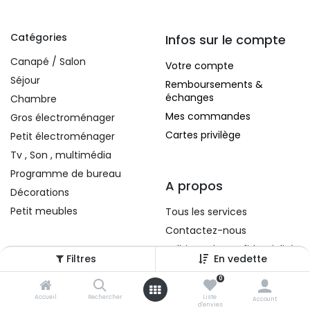
Catégories
Infos sur le compte
Canapé / Salon
Votre compte
Séjour
Remboursements &
échanges
Chambre
Mes commandes
Gros électroménager
Cartes privilège
Petit électroménager
Tv , Son , multimédia
Programme de bureau
A propos
Décorations
Petit meubles
Tous les services
Contactez-nous
Politique de confidentialité
Filtres
En vedette
Conditions d'utilisation
0
Accueil
Rechercher
Liste
Account
d'envies