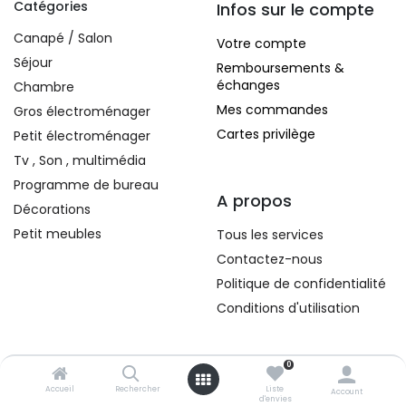
Catégories
Infos sur le compte
Canapé / Salon
Votre compte
Séjour
Remboursements &
échanges
Chambre
Mes commandes
Gros électroménager
Cartes privilège
Petit électroménager
Tv , Son , multimédia
Programme de bureau
A propos
Décorations
Petit meubles
Tous les services
Contactez-nous
Politique de confidentialité
Conditions d'utilisation
Contacts
0
Accueil
Rechercher
Liste
Account
296, Route d'Arlon
d'envies