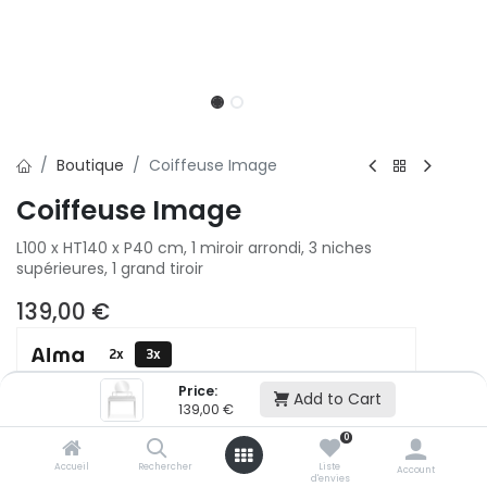
Boutique
Coiffeuse Image
Coiffeuse Image
L100 x HT140 x P40 cm, 1 miroir arrondi, 3 niches
supérieures, 1 grand tiroir
139,00
€
2x
3x
500,01 € puis 2 x 499,99 € (sans frais)
Price:
Add to Cart
139,00
€
0
Ajouter au panier
Accueil
Rechercher
Liste
Account
d'envies