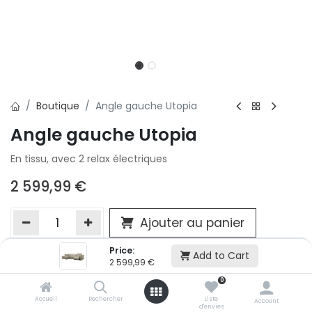
Boutique
Angle gauche Utopia
Angle gauche Utopia
En tissu, avec 2 relax électriques
2 599,99
€
Ajouter au panier
Price:
Add to Cart
2 599,99
€
Ajouter à la liste d'envie
0
Si vous ne pouvez pas ajouter cet article dans votre panier c'est
victime de son succès et momentanément indisponible. Vous
Accueil
Rechercher
Liste
Account
d'envies
renseigner directement dans votre magasin Conforama LUX