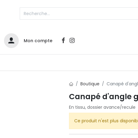
Mon compte
Catalogues
Nos Promos
Contactez-nous
Boutique
Canapé d'ang
Canapé d'angle 
Infos sur le compte
En tissu, dossier avance/recule
Votre compte
2
L
Remboursements & échanges
Ce produit n'est plus disponib
Mes commandes
Cartes privilège