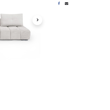
A propos
Tous les services
Contactez-nous
Politique de confidentialité
Conditions d'utilisation
ours gratuits pendant 30
Conseil et vente
rs
31 91 11
r conditions