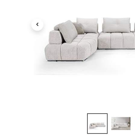
Petit électroménager
Tv , Son , multimédia
Programme de bureau
Décorations
Petit meubles
Ret
Retrait gratuit en magasin
jou
Hors offres partenaires
Voi