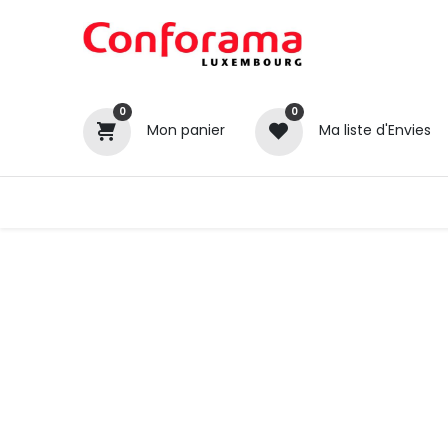
0
0
Mon panier
Ma liste d'Envies
Tous nos produits
Cuisines
Catégories
Canapé / Salon
Séjour
Chambre
Gros électroménager