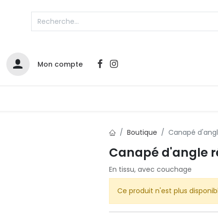
Mon compte
Catalogues
Nos Promos
Contactez-nous
Boutique
Canapé d'angl
Infos sur le compte
Canapé d'angle r
Votre compte
2
En tissu, avec couchage
L
Remboursements & échanges
Ce produit n'est plus disponib
Mes commandes
Cartes privilège