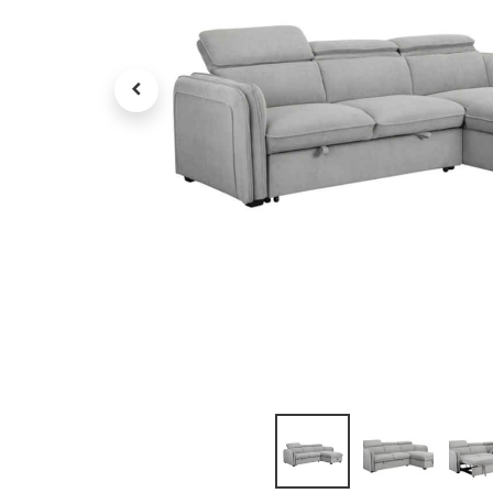
Tv , Son , multimédia
Programme de bureau
Décorations
Petit meubles
Ret
Retrait gratuit en magasin
jou
Hors offres partenaires
Voi