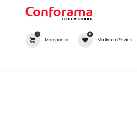
0
0
Mon panier
Ma liste d'Envies
Tous nos produits
Cuisines
Catégories
Canapé / Salon
Séjour
Chambre
Gros électroménager
Petit électroménager