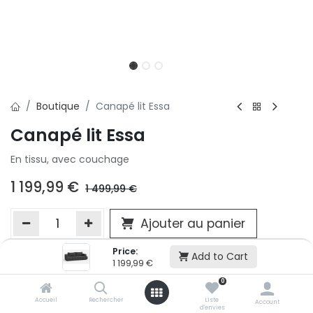
Boutique
Canapé lit Essa
Canapé lit Essa
En tissu, avec couchage
1 199,99
€
1 499,99
€
Ajouter au panier
Price:
Add to Cart
1 199,99
€
Ajouter à la liste d'envie
0
Si vous ne pouvez pas ajouter cet article dans votre panier c'est
victime de son succès et momentanément indisponible. Vous
Accueil
Rechercher
Liste
Account
d'envies
renseigner directement dans votre magasin Conforama LUX