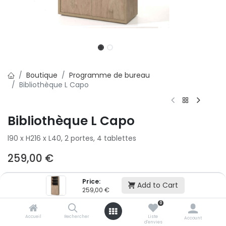
Boutique
Programme de bureau
Bibliothèque L Capo
Bibliothèque L Capo
l90 x H216 x L40, 2 portes, 4 tablettes
259,00
€
Price:
Ajouter au panier
Add to Cart
259,00
€
0
Ajouter à la liste d'envie
Accueil
Rechercher
Liste
Account
d'envies