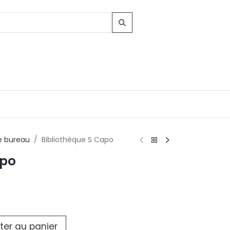
 bureau
Bibliothèque S Capo
apo
Contacts
96, Route d'Arlon
-8010 Strassen
LUXEMBOURG
contact@conforama.lu
ter au panier