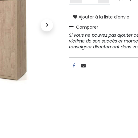
Ajouter à la liste d'envie
A propos
Comparer
Tous les services
Si vous ne pouvez pas ajouter cet
Contactez-nous
victime de son succès et mome
Politique de confidentialité
renseigner directement dans 
Conditions d'utilisation
ours gratuits pendant 30
Conseil et vente
rs
31 91 11
r conditions