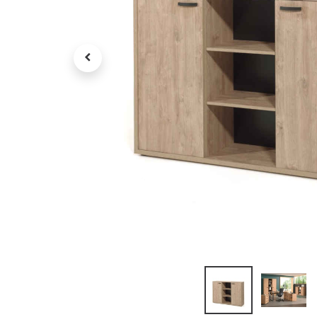
Petit électroménager
Tv , Son , multimédia
Programme de bureau
Décorations
Petit meubles
Ret
Retrait gratuit en magasin
jou
Hors offres partenaires
Voi