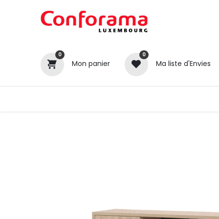
0
0
Mon panier
Ma liste d'Envies
Tous nos produits
Cuisines
Catégories
Canapé / Salon
Séjour
Chambre
Gros électroménager