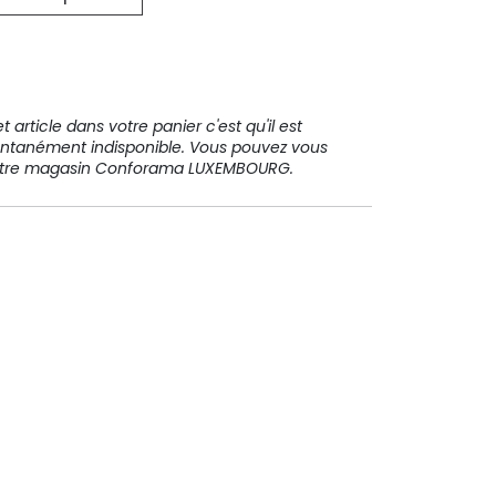
31 91 11
 article dans votre panier c'est qu'il est
ntanément indisponible. Vous pouvez vous
votre magasin Conforama LUXEMBOURG.
Paiement sécurisé
Paiement en plusieurs fois sans
frais