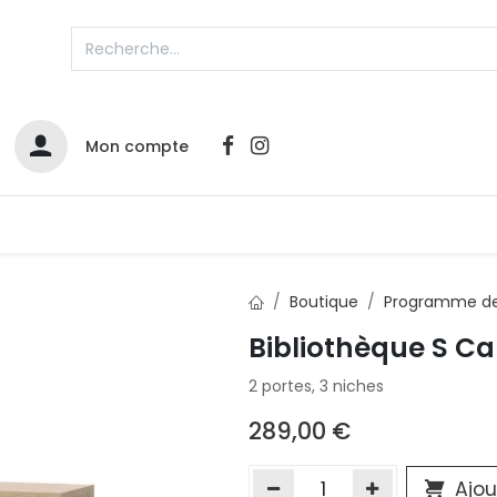
Mon compte
Catalogues
Nos Promos
Contactez-nous
Boutique
Programme de
Bibliothèque S C
Infos sur le compte
2 portes, 3 niches
Votre compte
2
L
Remboursements & échanges
289,00
€
Mes commandes
Cartes privilège
Ajou